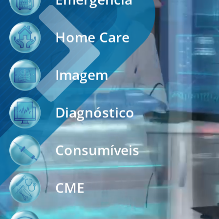
Home Care
Imagem
Diagnóstico
Consumíveis
CME