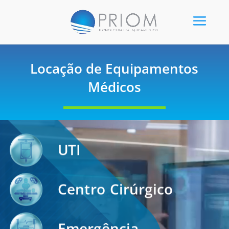
Locação de Equipamentos
Médicos
Tocador
de
UTI
vídeo
Centro Cirúrgico
Emergência