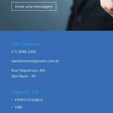
Envie uma mensagem
Fale Conosco
(11) 3090-2306
atendimento@priom.com.br
Rua Taquaruçu, 465
São Paulo – SP
Mapa do Site
Centro Cirúrgico
CME