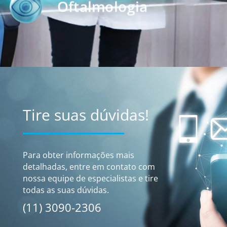
Oftalmologia
Tire suas dúvidas!
Para obter informações mais
detalhadas, entre em contato com
nossa equipe de especialistas e tire
todas as suas dúvidas.
(11) 3090-2306